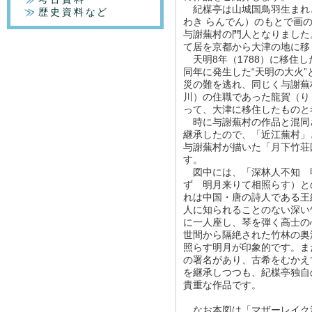
紀楳亭は山城国鳥羽生まれ
歴史資料など
わき らんでん）のもとで画
与謝蕪村の門人となりました
て居を京都から大津の地に移
天明8年（1788）に移住
同年に発生した“天明の大火
災の難を逃れ、同じく与謝蕪
川）の住職であった龍賀（りょ
って、大津に移住したものと
時に与謝蕪村の作品と混同
継承したので、「近江蕪村」
与謝蕪村が描いた「月下竹荘
す。
図中には、「深林人不知 
ず 明月来りて相照らす）と
れは中国・唐の詩人である王
人に知られることのない深い
に一人座し、琴を弾く高士の
世間から隔絶された竹林の奥
照らす明月が印象的です。ま
の署名があり、古希をむかえ
を継承しつつも、紀楳亭独自
貴重な作品です。
なお本図は「マザーレイク