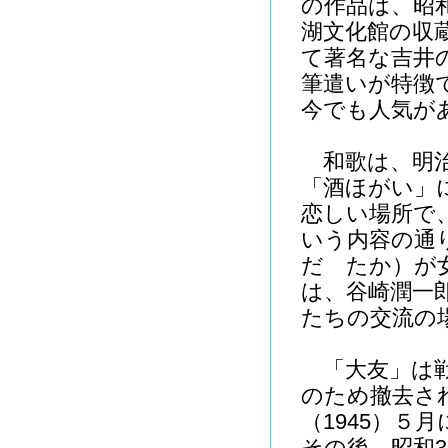
の作品は、昭
湖文化館の収
て著名な吉井
筆遣いが特徴
今でも人気が
和歌は、明治4
「酒ほがい」
恋しい場所で
いう内容の通
だ たか）が
は、谷崎潤一
たちの交流の
「大友」は戦
のため撤去さ
（1945）５
その後、昭和3