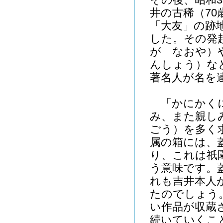
井の古稀（7
「大友」の跡
した。その発
が なおや）
んしょう）な
著名人が名を
「かにかくに
み、また親し
ごう）を多く
属の箱には、
り、これは祇
う意味です。
れも吉井本人
たのでしょう
い作品が収蔵
続いていくこ