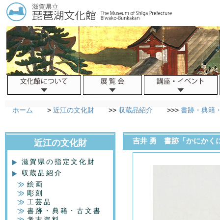
ホーム
>
近江の文化財
>>
収蔵品紹介
>>>
書跡・典籍
吉井 勇 書跡「かに
近江の文化財
滋賀県の指定文化財
収蔵品紹介
絵画
彫刻
工芸品
書跡・典籍・古文書
考古資料